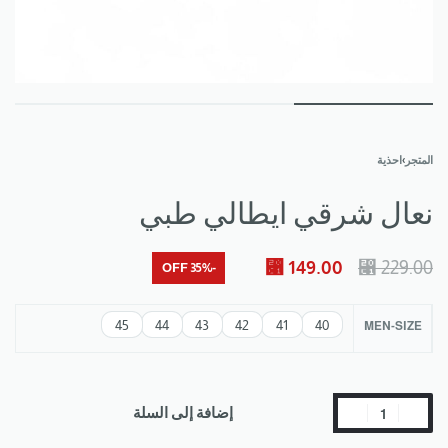
المتجر
›
احذية
نعال شرقي ايطالي طبي
⃁
149.00
⃁
229.00
-35% OFF
45
44
43
42
41
40
MEN-SIZE
إضافة إلى السلة