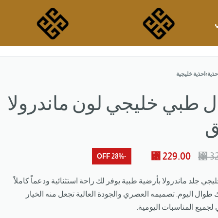
حذية
›
احذية خليجية
ل طبي خليجي لون ماندرولا
ق
⃁
229.00
⃁
32
-28% OFF
يجي جلد ماندرولا بأرضية طبية يوفر لك راحة استثنائية ودعماً كاملاً
 طوال اليوم. تصميمه العصري والجودة العالية تجعل منه الخيار
 لجميع المناسبات اليومية.