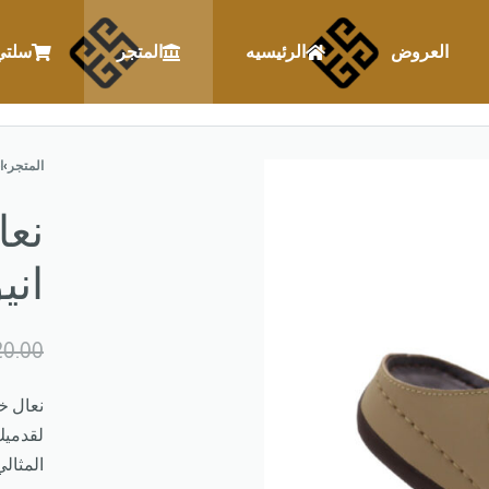
العروض
الرئيسيه
المتجر
سلتي
المتجر
›
ا
نعا
اني
0.00
نعال خل
لقدميك
المثالي