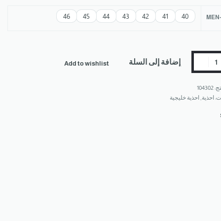
46
45
44
43
42
41
40
MEN-
إضافة إلى السلة
Add to wishlist
104302
ت:
احذية
,
احذية خليجية