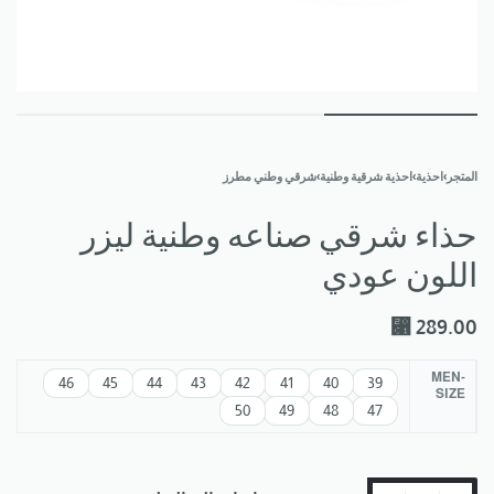
المتجر
›
احذية
›
احذية شرقية وطنية
›
شرقي وطني مطرز
حذاء شرقي صناعه وطنية ليزر
اللون عودي
⃁
289.00
MEN-
46
45
44
43
42
41
40
39
SIZE
50
49
48
47