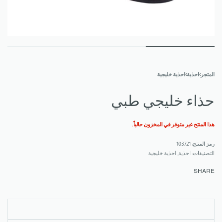
المتجر
›
احذية
›
احذية خليجية
حذاء خليجي طبي
هذا المنتج غير متوفر في المخزون حالياً.
103721
التصنيفات:
احذية
,
احذية خليجية
SHARE