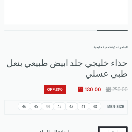
المتجر
›
احذية
›
احذية خليجية
حذاء خليجي جلد ابيض طبيعي بنعل
طبي عسلي
⃁
180.00
⃁
250.00
-28% OFF
46
45
44
43
42
41
40
MEN-SIZE