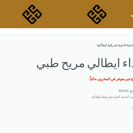
حذية
›
احذية شرقية ايطالية
ء ايطالي مريح طبي
ج غير متوفر في المخزون حالياً.
104345
ت:
احذية
,
احذية شرقية ايطالية